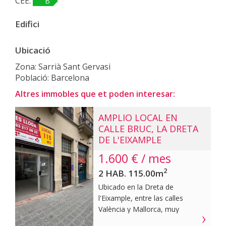
CEE:
B
Edifici
Ubicació
Zona: Sarrià Sant Gervasi
Població: Barcelona
Altres immobles que et poden interesar:
AMPLIO LOCAL EN
CALLE BRUC, LA DRETA
DE L'EIXAMPLE
1.600 € / mes
2
2 HAB. 115.00m
Ubicado en la Dreta de
l'Eixample, entre las calles
València y Mallorca, muy
próximo a la Avenida Diagonal y