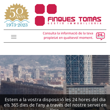
Toggle
navigation
Estem a la vostra disposició les 24 hores del dia
els 365 dies de l’any a través del nostre servei en