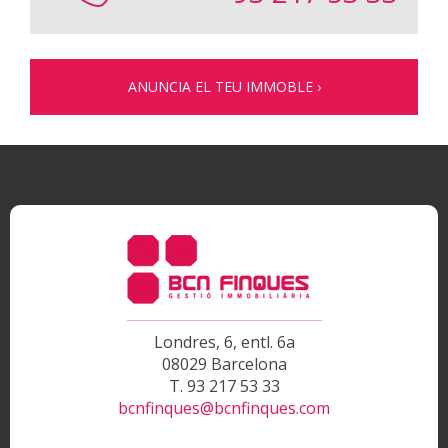
encuentra junto a los Jardines de
Can Mantega, y cercano a
Estació de Sants. De esta
manera, dispone de una amplia
ANUNCIA EL TEU IMMOBLE ›
oferta, tanto en servicios como
en comunicaciones, en la
zona.~~Este arrendamiento está
sujeto al IVA.~~BCN Finques I
AICAT 10230~~
Londres, 6, entl. 6a
08029 Barcelona
T. 93 217 53 33
bcnfinques@bcnfinques.com