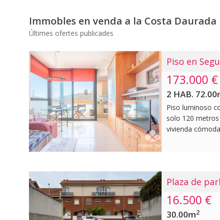
Immobles en venda a la Costa Daurada
Últimes ofertes publicades
Piso en Segu
173.000 €
2 HAB. 72.0
Piso luminoso co
solo 120 metros 
vivienda cómoda,
familias que bus
en una finca del
planta y se pres
una superficie c
Plaza de par
distribución fun
la zona de noche
16.500 €
comedor con gra
2
30.00m
comedor, y salida