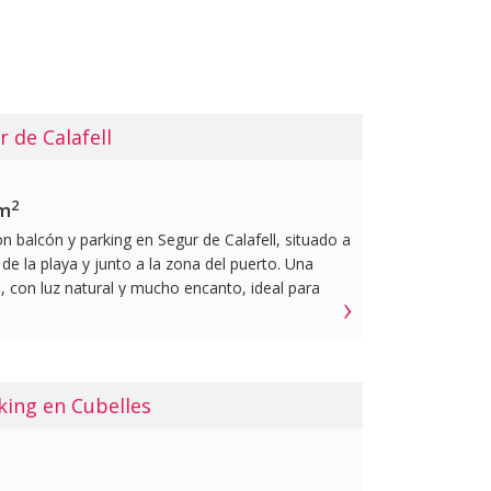
r de Calafell
2
0m
n balcón y parking en Segur de Calafell, situado a
de la playa y junto a la zona del puerto. Una
 con luz natural y mucho encanto, ideal para
can una ubicación tranquila junto al mar. Ubicado
 2002 con ascensor, se encuentra en una tercera
enta en buen estado de conservación. Cuenta con
onstruida de 72 m² y útil de 53 m², con una
king en Cubelles
cional que separa cómodamente la zona de día y
.~~Distribución interior:~-Luminoso salón
ndes ventanales, espacio para zona de estar y
 directa al balcón. ~-Cocina abierta al salón,