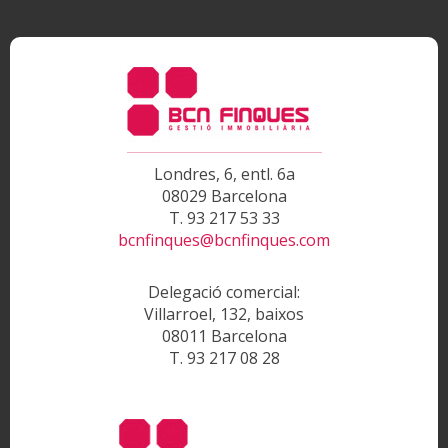
acceso peatonal mediante ascensor ubicado en Avenida
Diagonal, 203.~Muy buena ubicación, con amplia oferta
en todo tipo de servicios y comunicaciones. ~Este
arrendamiento está sujeto al IVA.~
Londres, 6, entl. 6a
08029 Barcelona
T. 93 217 53 33
bcnfinques@bcnfinques.com
Delegació comercial:
Villarroel, 132, baixos
08011 Barcelona
T. 93 217 08 28