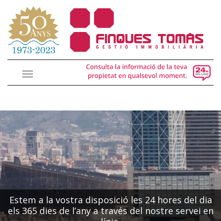
Toggle
navigation
Estem a la vostra disposició les 24 hores del dia
els 365 dies de l’any a través del nostre servei en