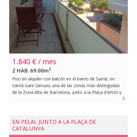
acceso y buena maniobrabilidad, lo que la convierte en
una opción práctica y cómoda para uso diario en una de
las zonas más demandadas de Barcelona.~~Este
arrendamiento está sujeto a IVA.~~BCN FINQUES |
AICAT 10230 · API A12849~
1.840 € / mes
2
2 HAB. 69.00m
Piso en alquiler con balcón en el barrio de Sarrià, en
Sarrià-Sant Gervasi, una de las zonas más distinguidas
de la Zona Alta de Barcelona, junto a la Plaça d'Artós y
Major de Sarrià. Ubicado en una finca del 2001 con
ascensor, servicio de conserjería, sistema de
videovigilancia 24 horas, los 365 días del año, y una
cuidada zona comunitaria con jardín. Cuenta con una
EN PELAI, JUNTO A LA PLAÇA DE
superficie construida de 69 m² y útil de 59 m², y se
CATALUNYA
presenta en buen estado de