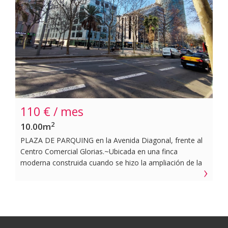
~Cabe mencionar que este arrendamiento está sujeto al
IVA.~
110 € / mes
2
10.00m
PLAZA DE PARQUING en la Avenida Diagonal, frente al
Centro Comercial Glorias.~Ubicada en una finca
moderna construida cuando se hizo la ampliación de la
Diagonal, disponemos de una plaza de aparcamiento
para coche mediano ubicada en la segunda planta.
~Tiene su acceso de vehículos y peatonal mediante la
rampa por calle Ciutat de Granada, 163 con gran
facilidad de maniobra interior. ~Tiene además otro