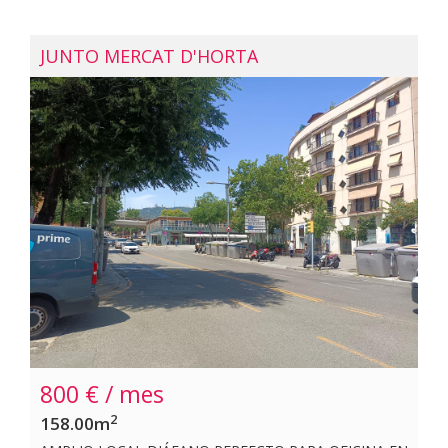
Amplia sala diáfana con salida a luminoso y tranquilo
patio~- 1 aseo~~Dispone de pavimento de gres,
carpintería interior y exterior de madera
JUNTO MERCAT D'HORTA
recuperada.~~Muy buena ubicación, con todo tipo de
oferta en servicios y comunicaciones en la zona. ~Este
arrendamiento está sujeto al IVA.~
800 € / mes
2
158.00m