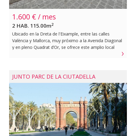
1.600 € / mes
2
2 HAB. 115.00m
Ubicado en la Dreta de l'Eixample, entre las calles
València y Mallorca, muy próximo a la Avenida Diagonal
y en pleno Quadrat d’Or, se ofrece este amplio local
comercial de 115 m² a pie de calle, en una de las zonas
más consolidadas y demandadas de Barcelona. Junto al
Mercat de la Concepció y a pocos minutos de Passeig
de Gràcia, es una excelente opción para negocios que
JUNTO PARC DE LA CIUTADELLA
buscan visibilidad y posicionamiento estratégico en
l'Eixample.~~El local se distribuye en una zona de tienda
exterior y una zona interior, con la posibilidad de
unificarlas para crear un amplio espacio diáfano.
Dispone de una altura de techos de 4,40 m, lo que
permite múltiples opciones de diseño y
aprovechamiento para cualquier tipo de negocio.
Requiere adecuación y reforma en función de la
actividad a desarrollar, brindando así la oportunidad de