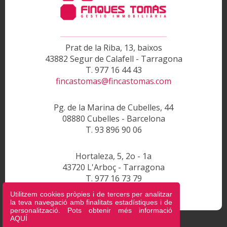
Prat de la Riba, 13, baixos
43882 Segur de Calafell - Tarragona
T. 977 16 44 43
fincastomas@fincastomas.com
Pg. de la Marina de Cubelles, 44
08880 Cubelles - Barcelona
T. 93 896 90 06
Hortaleza, 5, 2o - 1a
43720 L'Arboç - Tarragona
T. 977 16 73 79
fincastomas@fincastomas.com
Utilitzem cookies pròpies i de tercers per analitzar
la teva navegació amb finalitats estadístiques i de
personalització. Pots obtenir més informació
AQUÍ
.