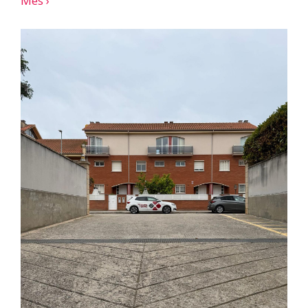
Més ›