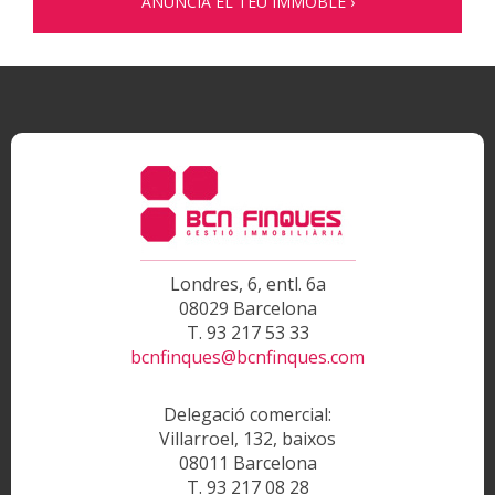
ANUNCIA EL TEU IMMOBLE ›
Londres, 6, entl. 6a
08029 Barcelona
T. 93 217 53 33
bcnfinques@bcnfinques.com
Delegació comercial:
Villarroel, 132, baixos
08011 Barcelona
T. 93 217 08 28