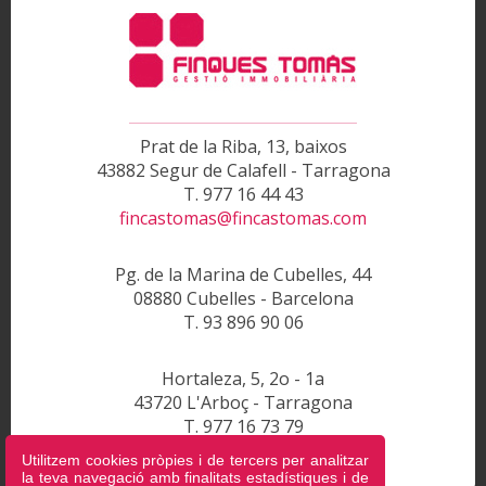
Prat de la Riba, 13, baixos
43882 Segur de Calafell - Tarragona
T. 977 16 44 43
fincastomas@fincastomas.com
Pg. de la Marina de Cubelles, 44
08880 Cubelles - Barcelona
T. 93 896 90 06
Hortaleza, 5, 2o - 1a
43720 L'Arboç - Tarragona
T. 977 16 73 79
fincastomas@fincastomas.com
Utilitzem cookies pròpies i de tercers per analitzar
la teva navegació amb finalitats estadístiques i de