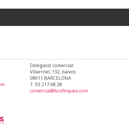
Delegació comercial:
Villarroel, 132, baixos
08011 BARCELONA
om
T. 93 217 08 28
comercial@bcnfinques.com