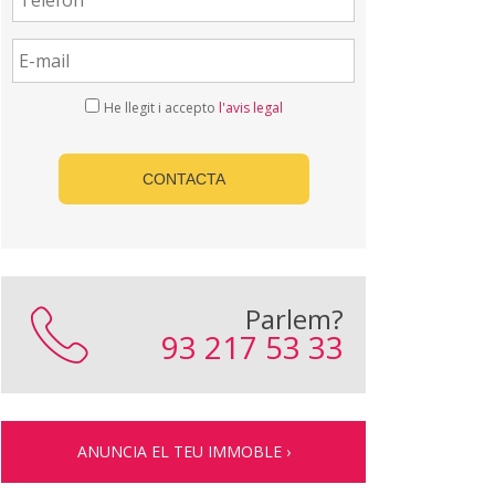
He llegit i accepto
l'avis legal
CONTACTA
Parlem?
93 217 53 33
ANUNCIA EL TEU IMMOBLE ›